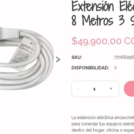
Extensión Elé
8 Metros 3 S
$49.900,00 C
›
SKU:
77068296
DISPONIBILIDAD:
2
-
+
La extensión eléctrica encauche
para conectar tus equipos eléc
dentro del hogar, oficina o espac