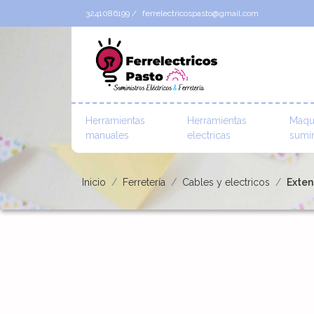
3241086199 /
ferrelectricospasto@gmail.com
Herramientas
Herramientas
Maqu
manuales
electricas
sumin
Inicio
Ferretería
Cables y electricos
Exten