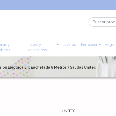
inas y
llaves y
llaveros
Ferretería
Hogar
istros
accesorios
sión Eléctrica Encauchetada 8 Metros 3 Salidas Unitec
UNITEC