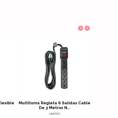
‹
›
alles
Ver detalles
lexible
Multitoma Regleta 6 Salidas Cable
Extensión 
De 3 Metros N...
B
UNITEC