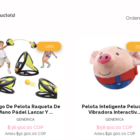
ucto(s)
Orden
-28%
-3
Ver detalles
Ver detal
go De Pelota Raqueta De
Pelota Inteligente Pelu
Mano Pádel Lanzar Y ...
Vibradora Interactiv..
GENERICA
GENERICA
$36.900,00 COP
$58.900,00 COP
Antes
$50.900,00 COP
Antes
$90.900,00 COP