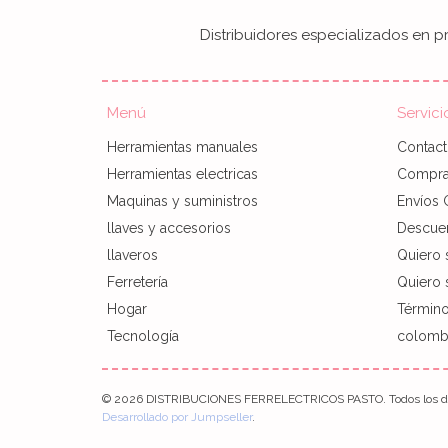
Distribuidores especializados en pr
Menú
Servici
Herramientas manuales
Contac
Herramientas electricas
Compra 
Maquinas y suministros
Envíos 
llaves y accesorios
Descue
llaveros
Quiero 
Ferretería
Quiero s
Hogar
Término
Tecnología
colombi
© 2026 DISTRIBUCIONES FERRELECTRICOS PASTO. Todos los de
Desarrollado por Jumpseller
.