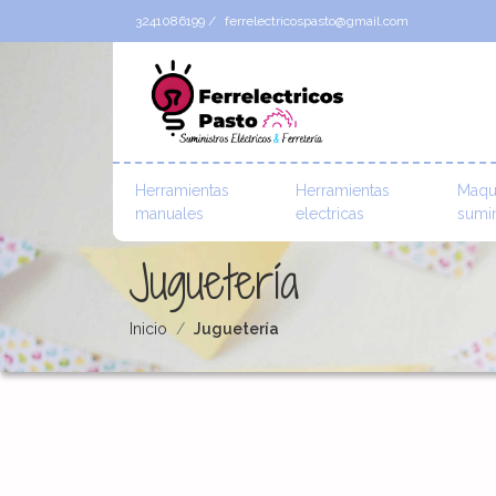
3241086199 /
ferrelectricospasto@gmail.com
Herramientas
Herramientas
Maqu
manuales
electricas
sumin
Juguetería
Inicio
Juguetería