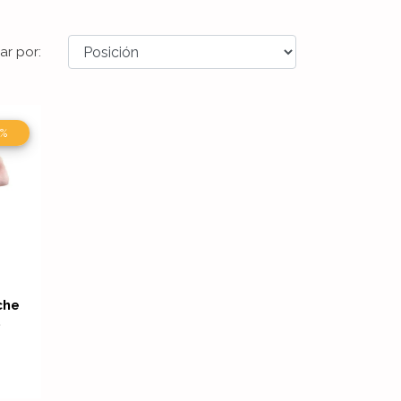
ar por:
5%
les
che
.