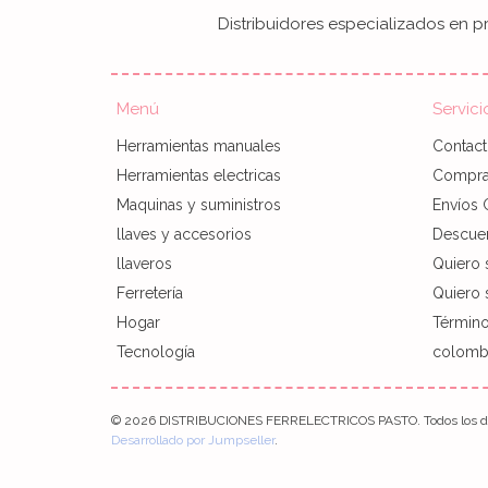
Distribuidores especializados en pr
Menú
Servici
Herramientas manuales
Contac
Herramientas electricas
Compra 
Maquinas y suministros
Envíos 
llaves y accesorios
Descue
llaveros
Quiero 
Ferretería
Quiero s
Hogar
Término
Tecnología
colombi
© 2026 DISTRIBUCIONES FERRELECTRICOS PASTO. Todos los de
Desarrollado por Jumpseller
.