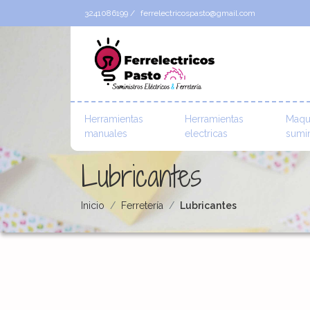
3241086199 /
ferrelectricospasto@gmail.com
Herramientas
Herramientas
Maqu
manuales
electricas
sumin
Lubricantes
Inicio
Ferretería
Lubricantes