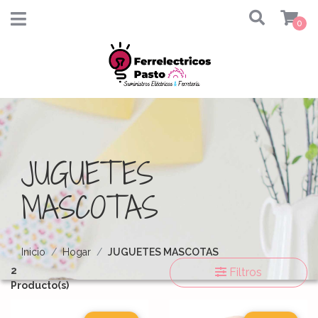
0
JUGUETES
MASCOTAS
Inicio
Hogar
JUGUETES MASCOTAS
2
Filtros
Producto(s)