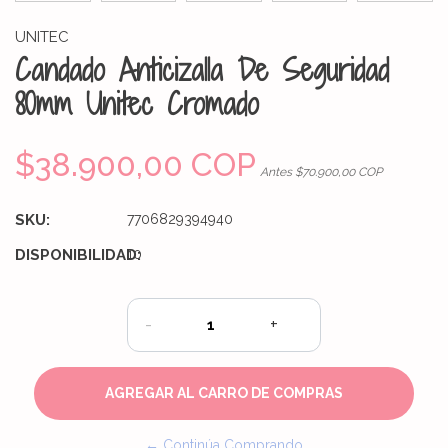
UNITEC
Candado Anticizalla De Seguridad
80mm Unitec Cromado
$38.900,00 COP
Antes $70.900,00 COP
SKU:
7706829394940
DISPONIBILIDAD:
10
-
+
← Continúa Comprando