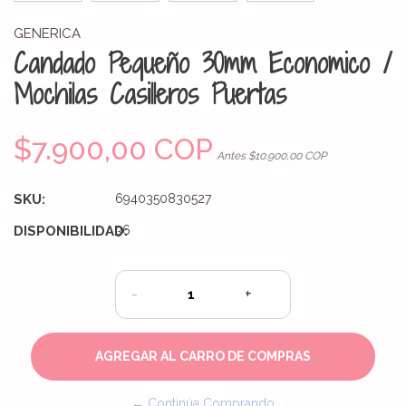
GENERICA
Candado Pequeño 30mm Economico /
Mochilas Casilleros Puertas
$7.900,00 COP
Antes $10.900,00 COP
SKU:
6940350830527
DISPONIBILIDAD:
36
-
+
← Continúa Comprando