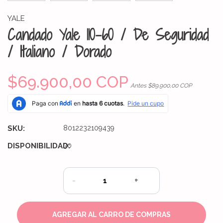
YALE
Candado Yale 110-60 / De Seguridad
/ Italiano / Dorado
$69.900,00 COP
Antes $89.900,00 COP
SKU:
8012232109439
DISPONIBILIDAD:
30
-
+