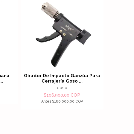
alles
Ver detalles
mana
Girador De Impacto Ganzúa Para
Linterna
..
Cerrajería Goso ...
Ast
GOSO
$106.900,00 COP
$
Antes
$180.000,00 COP