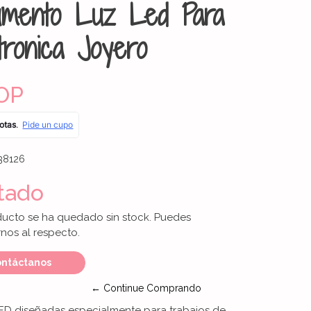
mento Luz Led Para
ctronica Joyero
OP
38126
tado
ducto se ha quedado sin stock. Puedes
nos al respecto.
ntáctanos
← Continue Comprando
LED diseñadas especialmente para trabajos de