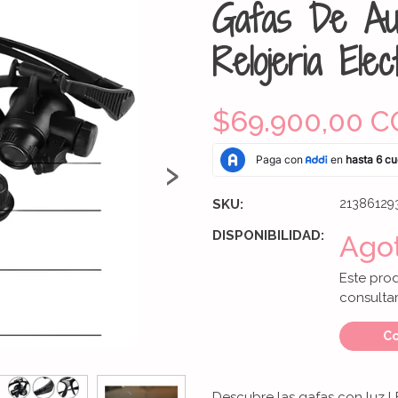
Gafas De Au
Relojeria Ele
$69.900,00 C
›
SKU:
21386129
DISPONIBILIDAD:
Ago
Este pro
consultar
Co
Descubre las gafas con luz 