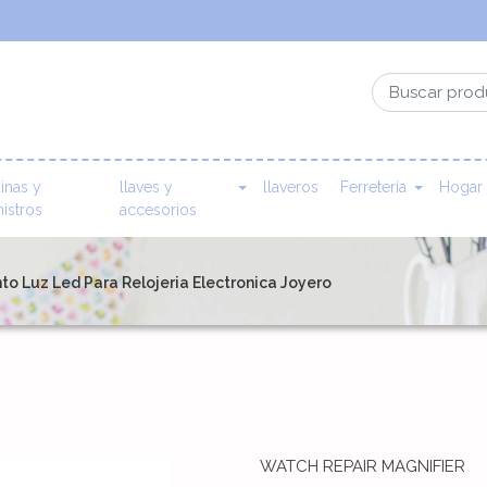
inas y
llaves y
llaveros
Ferretería
Hogar
istros
accesorios
o Luz Led Para Relojeria Electronica Joyero
WATCH REPAIR MAGNIFIER