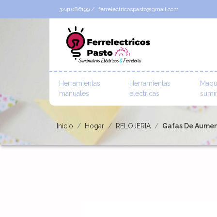
3241086199 /
ferrelectricospasto@gmail.com
Herramientas
Herramientas
Maqu
manuales
electricas
sumin
Inicio
Hogar
RELOJERIA
Gafas De Aument