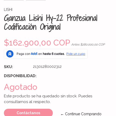
LISHI
Ganzua Lishi Hy-22 Profesional
Codificación Original
$162.900,00 COP
Antes $280.000,00 COP
SKU:
21301280002312
DISPONIBILIDAD:
Agotado
Este producto se ha quedado sin stock. Puedes
consultarnos al respecto.
Contáctanos
← Continue Comprando