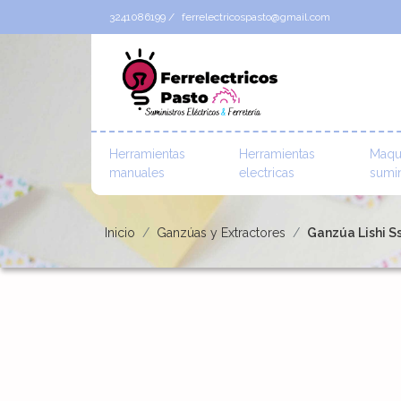
3241086199 /
ferrelectricospasto@gmail.com
Herramientas
Herramientas
Maqu
manuales
electricas
sumin
Inicio
Ganzúas y Extractores
Ganzúa Lishi Ss