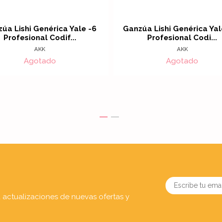
úa Lishi Genérica Yale -6
Ganzúa Lishi Genérica Yal
Profesional Codif...
Profesional Codi...
AKK
AKK
Agotado
Agotado
a actualizaciones de nuevas ofertas y