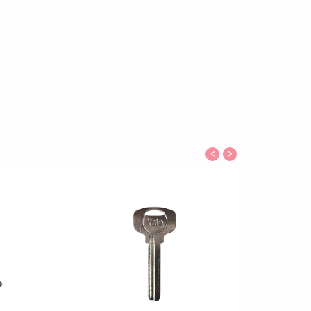
‹
›
Ver detalles