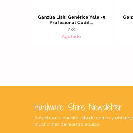
Ganzúa Lishi Genérica Yale -5
Ganz
Profesional Codif...
AKK
Agotado
Hardware Store Newsletter
Suscríbase a nuestra lista de correo y obteng
mucho más de nuestro equipo.