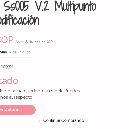
 Ss005 V.2 Multipunto
dificación
COP
Antes $280.000,00 COP
120938
tado
ducto se ha quedado sin stock. Puedes
nos al respecto.
ntáctanos
← Continue Comprando