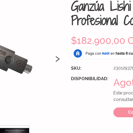
Ganzúa Lishi
Profesional Co
$182.900,00 
›
SKU:
23012937
DISPONIBILIDAD:
Ago
Este pro
consultar
Co