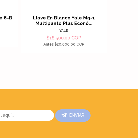
e 6-B
Llave En Blanco Yale Mg-1
Llave 
Multipunto Plus Econó...
Multi
YALE
$18.500,00 COP
$
Antes
$20.000,00 COP
An
ENVIAR