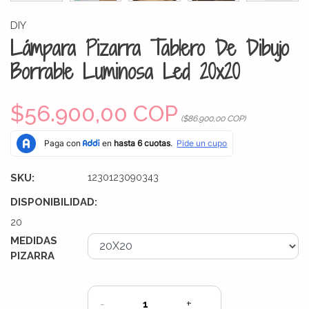
DIY
Lámpara Pizarra Tablero De Dibujo
Borrable Luminosa Led 20x20
$56.900,00 COP
($86.900,00 COP)
SKU:
1230123090343
DISPONIBILIDAD:
20
MEDIDAS
PIZARRA
-
+