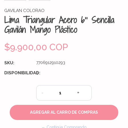
GAVILAN COLORAO
Lima Triangular Acero 6'' Sencilla
Gavilán Mango Plástico
$9.900,00 COP
SKU:
7706912910293
DISPONIBILIDAD:
5
-
+
← Continúa Comprando