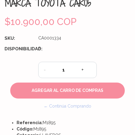
MARCA TOYOTA CAR05
$10.900,00 COP
SKU:
CA0001334
DISPONIBILIDAD:
6
-
+
← Continúa Comprando
Referencia:
M1895
Código:
M1895