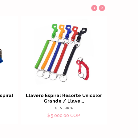
‹
›
Ver detalles
spiral
Llavero Espiral Resorte Unicolor
Llavero R
Grande / Llave...
Mu
GENERICA
$5.000,00 COP