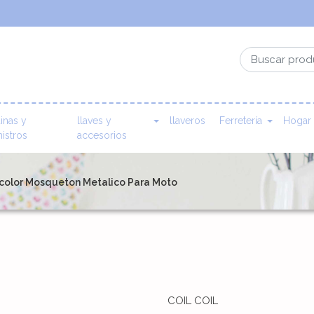
inas y
llaves y
llaveros
Ferretería
Hogar
istros
accesorios
ticolor Mosqueton Metalico Para Moto
COIL COIL