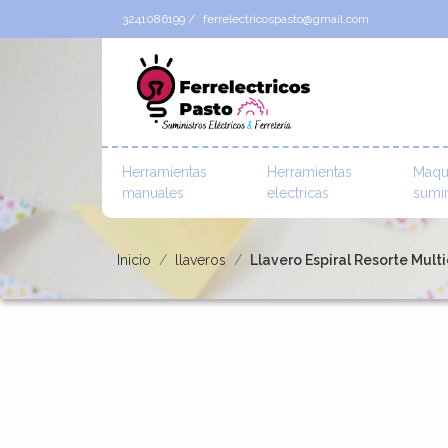
3241086199 /
ferrelectricospasto@gmail.com
Herramientas
Herramientas
Maqu
manuales
electricas
sumin
Inicio
llaveros
Llavero Espiral Resorte Mul