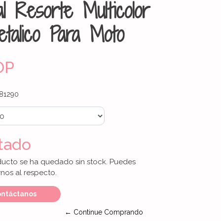
al Resorte Multicolor
talico Para Moto
OP
81290
tado
ducto se ha quedado sin stock. Puedes
nos al respecto.
ntáctanos
← Continue Comprando