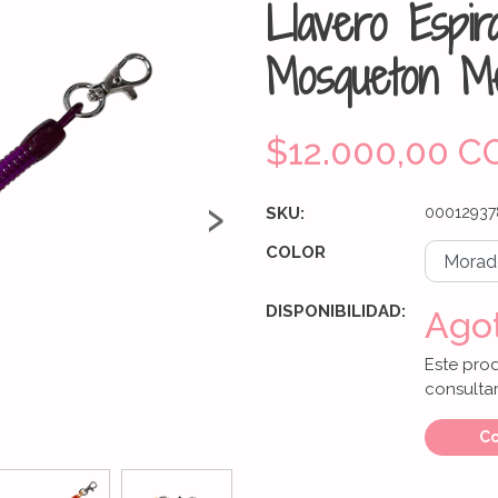
Llavero Espir
Mosqueton Me
$12.000,00 C
›
SKU:
00012937
COLOR
DISPONIBILIDAD:
Ago
Este pro
consultar
Co