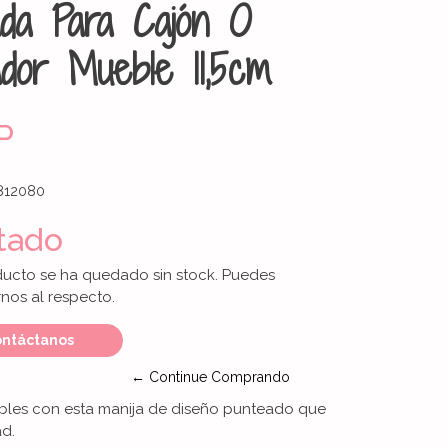
ada Para Cajón O
dor Mueble 11,5cm
P
812080
tado
ducto se ha quedado sin stock. Puedes
nos al respecto.
ntáctanos
← Continue Comprando
ebles con esta manija de diseño punteado que
ad.