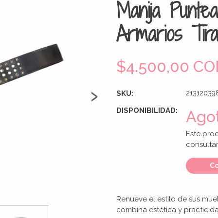
Manija Punte
Armarios Tira
$4.500,00 CO
›
SKU:
21312039
DISPONIBILIDAD:
Ago
Este pro
consultar
Co
Renueve el estilo de sus mu
combina estética y practicid