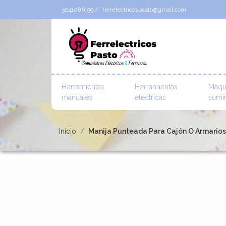
3241086199 /
ferrelectricospasto@gmail.com
Herramientas
Herramientas
Maqu
manuales
electricas
sumin
Inicio
Manija Punteada Para Cajón O Armarios