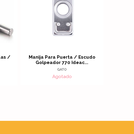
das /
Manija Para Puerta / Escudo
Caja Men
Golpeador 770 Ideac...
Media
GATO
Agotado