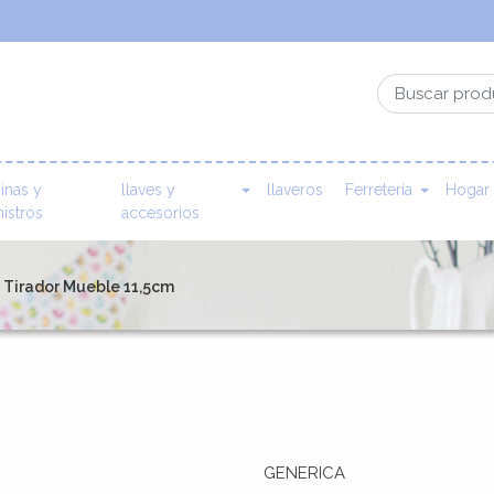
inas y
llaves y
llaveros
Ferretería
Hogar
istros
accesorios
 Tirador Mueble 11,5cm
GENERICA