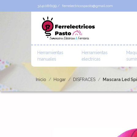
3241086199 /
ferrelectricospasto@gmail.com
Herramientas
Herramientas
Maqu
manuales
electricas
sumin
Inicio
Hogar
DISFRACES
Mascara Led Sp