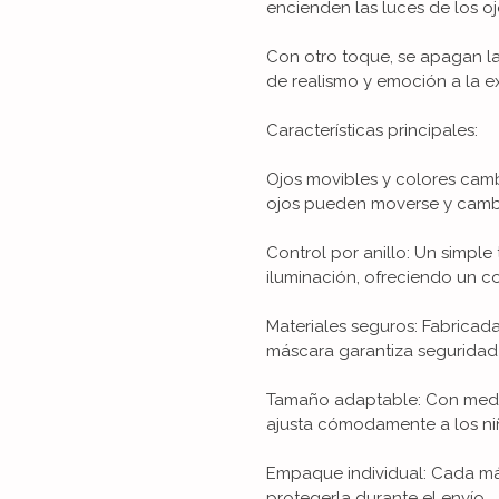
encienden las luces de los oj
Con otro toque, se apagan la
de realismo y emoción a la e
Características principales:
Ojos movibles y colores cambi
ojos pueden moverse y cambia
Control por anillo: Un simple 
iluminación, ofreciendo un con
Materiales seguros: Fabricada
máscara garantiza seguridad 
Tamaño adaptable: Con medidas
ajusta cómodamente a los ni
Empaque individual: Cada m
protegerla durante el envío.