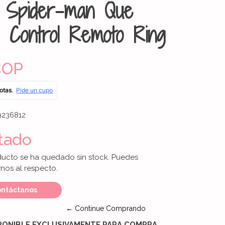
 Spider-man Que
 Control Remoto Ring
COP
9236812
tado
ducto se ha quedado sin stock. Puedes
nos al respecto.
ntáctanos
← Continue Comprando
PONIBLE EXCLUSIVAMENTE PARA COMPRA