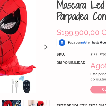
Mascara Led
Parpadea Con
$199.900,00 
›
SKU:
31236129
DISPONIBILIDAD:
Ago
Este pro
consultar
Co
ESTE PRODUCTO ESTÁ DIS