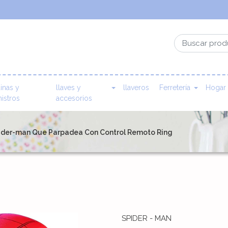
inas y
llaves y
llaveros
Ferretería
Hogar
istros
accesorios
ider-man Que Parpadea Con Control Remoto Ring
SPIDER - MAN