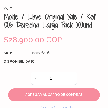
YALE
Molde / Llave Original Yale / Ref
1005 Derecha Larga Pack X10und
$28.900,00 COP
SKU:
01293761265
DISPONIBILIDAD:
20
-
+
← Continúa Comprando