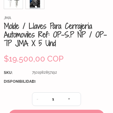
JMA
Molde / Llaves Para Cerrajeria
Automoviles Ref: OP-S.P NP / OP-
7P JMA X 5 Und
$19.500,00 COP
SKU:
7501982857192
DISPONIBILIDAD:
10
-
+