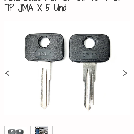
7P JMA X 5 Und
‹
›