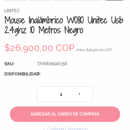
UNITEC
Mouse Inalámbrico W080 Unitec Usb
2.4ghz 10 Metros Negro
$26.900,00 COP
Antes $36.900,00 COP
SKU:
7706829546356
DISPONIBILIDAD:
6
-
+
← Continúa Comprando