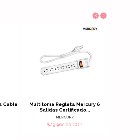
‹
›
Ver detalles
alles
s Cable
Multitoma Regleta Mercury 6
Multitoma 
Salidas Certificado...
De
MERCURY
$29.900,00 COP
$
An