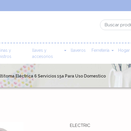
inas y
llaves y
llaveros
Ferretería
Hogar
istros
accesorios
titoma Eléctrica 6 Servicios 15a Para Uso Domestico
ELECTRIC