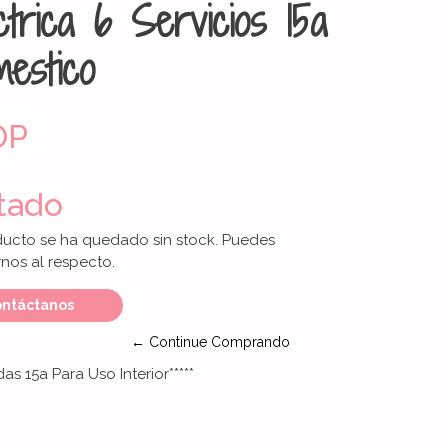
ctrica 6 Servicios 15a
estico
OP
tado
ducto se ha quedado sin stock. Puedes
nos al respecto.
ntáctanos
← Continue Comprando
das 15a Para Uso Interior*****