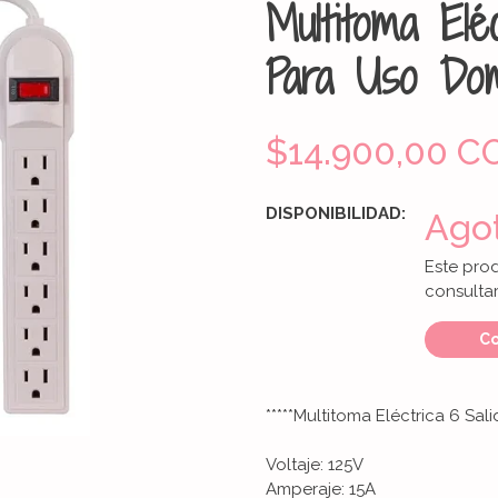
Multitoma Elé
Para Uso Dom
$14.900,00 C
DISPONIBILIDAD:
Ago
Este pro
consultar
Co
*****Multitoma Eléctrica 6 Sali
Voltaje: 125V
Amperaje: 15A