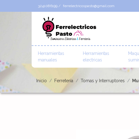
3241086199 /
ferrelectricospasto@gmail.com
Herramientas
Herramientas
Maqu
manuales
electricas
sumin
Inicio
Ferretería
Tomas y Interruptores
Mul