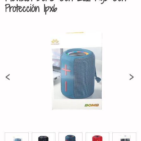
Protección Ipx6
‹
›