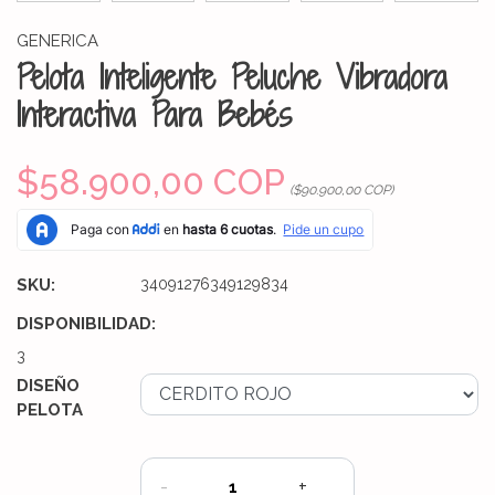
GENERICA
Pelota Inteligente Peluche Vibradora
Interactiva Para Bebés
$58.900,00 COP
($90.900,00 COP)
SKU:
34091276349129834
DISPONIBILIDAD:
3
DISEÑO
PELOTA
-
+