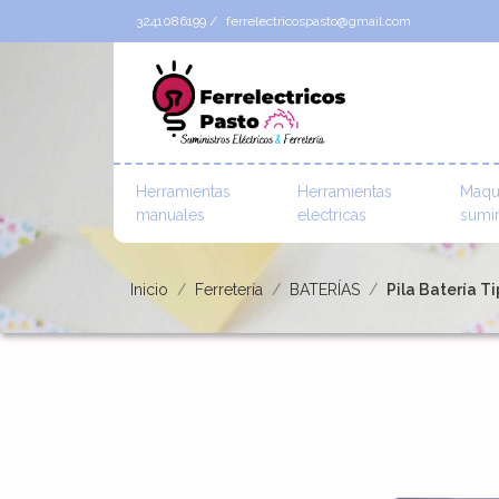
3241086199 /
ferrelectricospasto@gmail.com
Herramientas
Herramientas
Maqu
manuales
electricas
sumin
Inicio
Ferretería
BATERÍAS
Pila Batería 