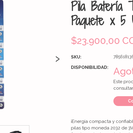
Pila Batería
Paquete x 5 
$23.900,00 C
›
SKU:
78561813
DISPONIBILIDAD:
Ago
Este pro
consultar
Co
¡Energía compacta y confiabl
pilas tipo moneda 2032 de 3V