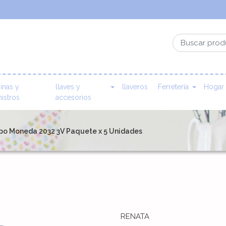
inas y
llaves y
llaveros
Ferretería
Hogar
istros
accesorios
Tipo Moneda 2032 3V Paquete x 5 Unidades
RENATA