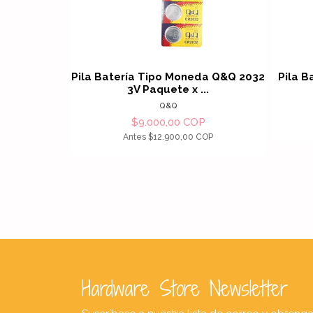
Ver detalles
Pila Batería Tipo Moneda Q&Q 2032
Pila B
3V Paquete x ...
Q&Q
$9.000,00 COP
Antes
$12.900,00 COP
Hardware Store Newsletter