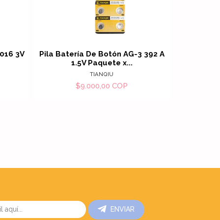
alles
Ver detalles
2016 3V
Pila Batería De Botón AG-3 392 A
Pila Bater
1.5V Paquete x...
L
TIANQIU
$9.000,00 COP
ENVIAR