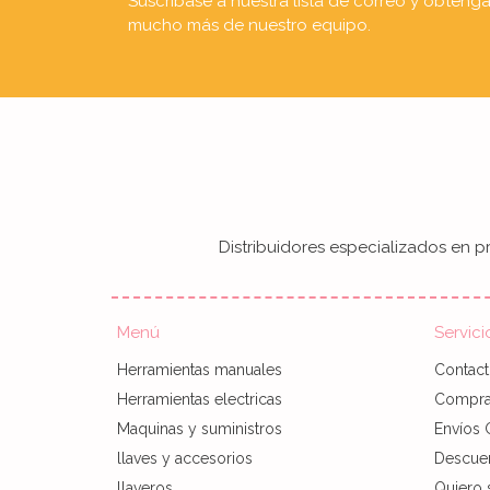
Suscríbase a nuestra lista de correo y obteng
mucho más de nuestro equipo.
Distribuidores especializados en pr
Menú
Servici
Herramientas manuales
Contac
Herramientas electricas
Compra 
Maquinas y suministros
Envíos 
llaves y accesorios
Descue
llaveros
Quiero 