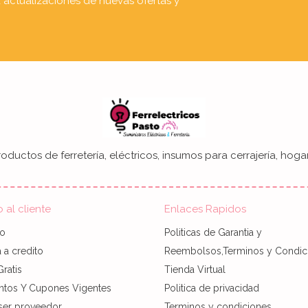
a actualizaciones de nuevas ofertas y
oductos de ferretería, eléctricos, insumos para cerrajería, hogar
o al cliente
Enlaces Rapidos
to
Politicas de Garantia y
a credito
Reembolsos,Terminos y Condic
Gratis
Tienda Virtual
ntos Y Cupones Vigentes
Politica de privacidad
ser proveedor
Terminos y condiciones