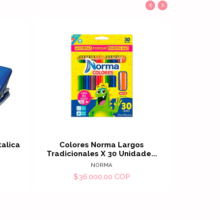
‹
›
alles
Ver detalles
alica
Colores Norma Largos
Plumillas 
Tradicionales X 30 Unidade...
L
NORMA
$36.000,00 COP