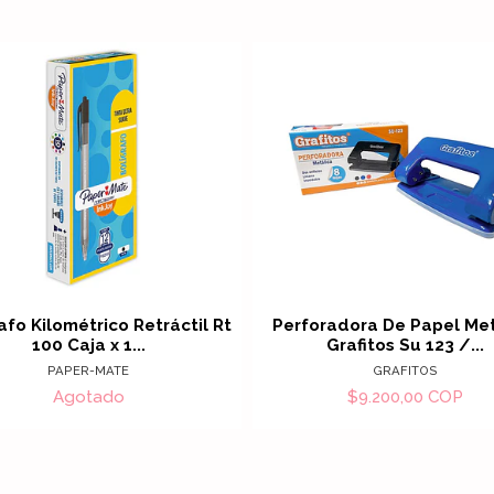
Ver det
afo Kilométrico Retráctil Rt
Perforadora De Papel Met
100 Caja x 1...
Grafitos Su 123 /...
PAPER-MATE
GRAFITOS
Agotado
$9.200,00 COP