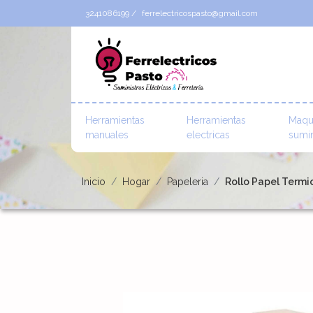
3241086199 /
ferrelectricospasto@gmail.com
Herramientas
Herramientas
Maqu
manuales
electricas
sumin
Inicio
Hogar
Papeleria
Rollo Papel Termi