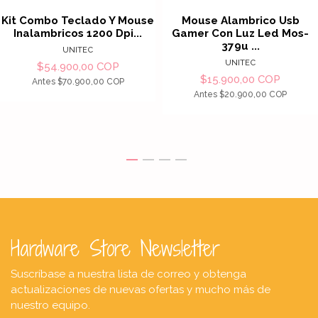
Kit Combo Teclado Y Mouse
Mouse Alambrico Usb
Inalambricos 1200 Dpi...
Gamer Con Luz Led Mos-
379u ...
UNITEC
UNITEC
$54.900,00 COP
$15.900,00 COP
Antes
$70.900,00 COP
Antes
$20.900,00 COP
Hardware Store Newsletter
Suscríbase a nuestra lista de correo y obtenga
actualizaciones de nuevas ofertas y mucho más de
nuestro equipo.