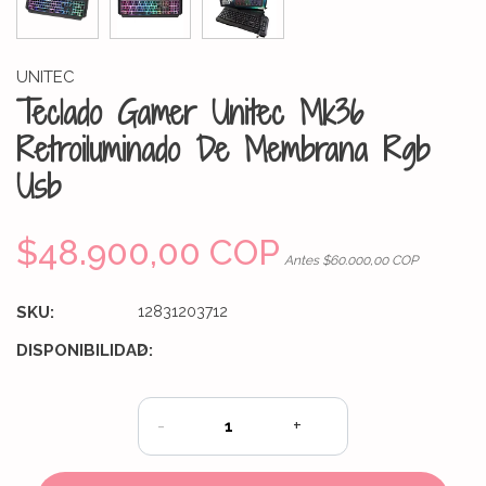
UNITEC
Teclado Gamer Unitec Mk36
Retroiluminado De Membrana Rgb
Usb
$48.900,00 COP
Antes $60.000,00 COP
SKU:
12831203712
DISPONIBILIDAD:
2
-
+