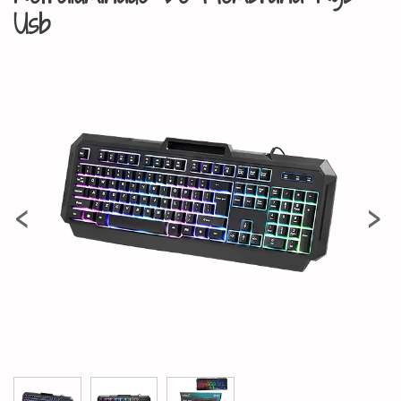
Usb
‹
›