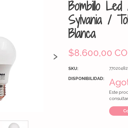
Bombillo Led
Sylvania / T
Blanca
›
$8.600,00 C
SKU:
77020482
DISPONIBILIDAD:
Ago
Este pro
consultar
Co