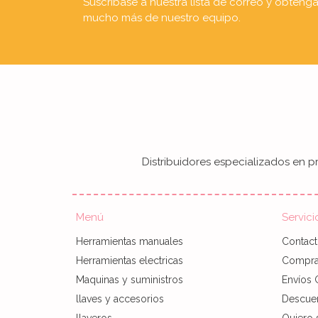
Suscríbase a nuestra lista de correo y obteng
mucho más de nuestro equipo.
Distribuidores especializados en pr
Menú
Servici
Herramientas manuales
Contac
Herramientas electricas
Compra 
Maquinas y suministros
Envíos 
llaves y accesorios
Descue