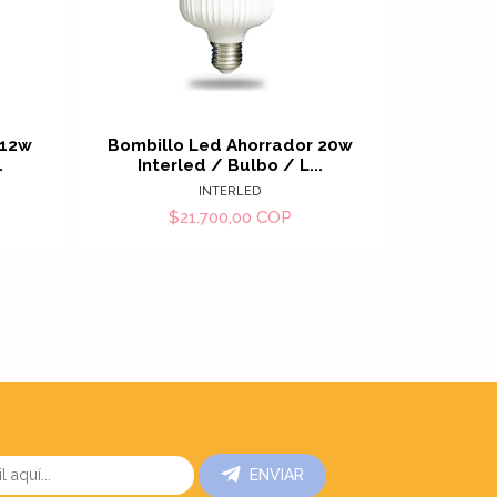
Ver detalles
 12w
Bombillo Led Ahorrador 20w
Bombill
.
Interled / Bulbo / L...
Inter
INTERLED
$21.700,00 COP
$
ENVIAR