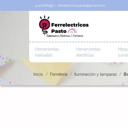
3241086199 /
ferrelectricospasto@gmail.com
Herramientas
Herramientas
Maqu
manuales
electricas
sumin
Inicio
Ferretería
Iluminación y lamparas
Bo