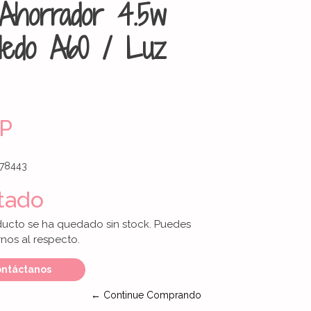
 Ahorrador 4.5w
oledo A60 / Luz
OP
78443
tado
ducto se ha quedado sin stock. Puedes
nos al respecto.
ntáctanos
← Continue Comprando