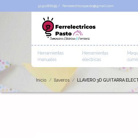
3241086199 /
ferrelectricospasto@gmail.com
Herramientas
Herramientas
Maqu
manuales
electricas
sumin
Inicio
llaveros
LLAVERO 3D GUITARRA ELECT