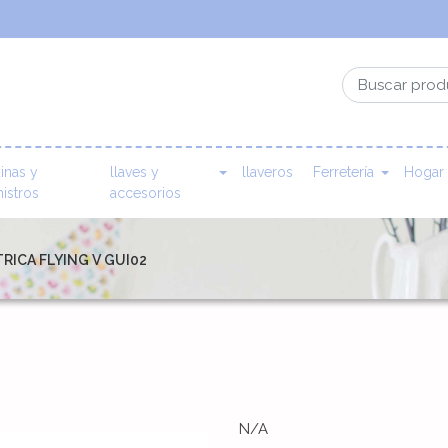
inas y
llaves y
llaveros
Ferretería
Hogar
istros
accesorios
RICA FLYING V GUI02
N/A