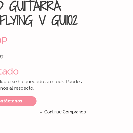
D GUITARRA
FLYING V GUI02
OP
67
tado
ducto se ha quedado sin stock. Puedes
nos al respecto.
ntáctanos
← Continue Comprando