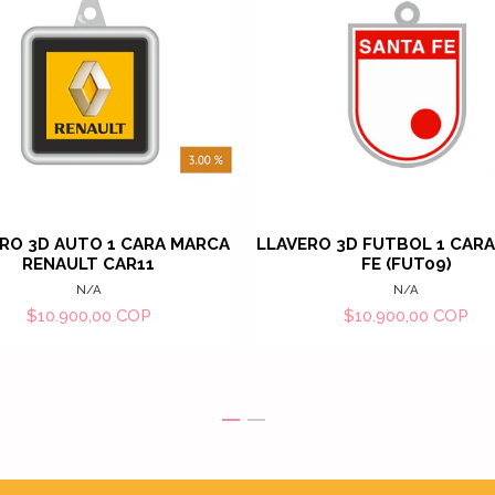
Ver detalles
Ver det
RO 3D AUTO 1 CARA MARCA
LLAVERO 3D FUTBOL 1 CAR
RENAULT CAR11
FE (FUT09)
N/A
N/A
$10.900,00 COP
$10.900,00 COP