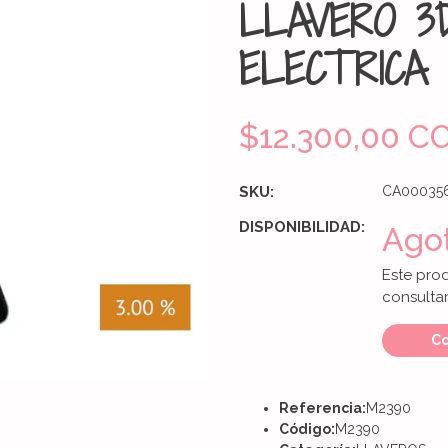
LLAVERO 3
ELECTRICA 
$12.300,00 C
SKU:
CA00035
DISPONIBILIDAD:
Ago
Este pro
consultar
Co
Referencia:
M2390
Código:
M2390