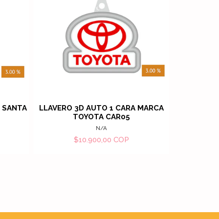
alles
Ver detalles
A SANTA
LLAVERO 3D AUTO 1 CARA MARCA
LLAVERO 
TOYOTA CAR05
N
N/A
$10.900,00 COP
$