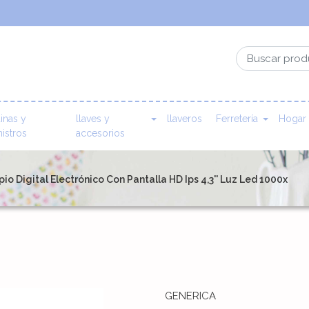
inas y
llaves y
llaveros
Ferretería
Hogar
istros
accesorios
io Digital Electrónico Con Pantalla HD Ips 4,3'' Luz Led 1000x
GENERICA