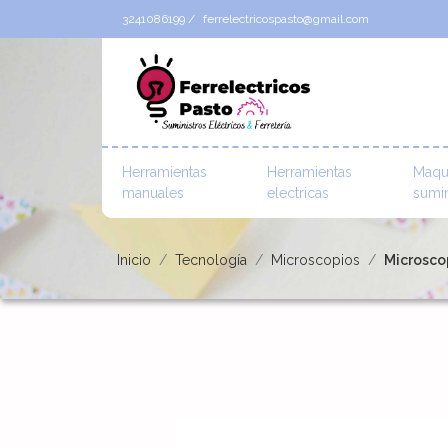
3241086199 /
ferrelectricospasto@gmail.com
Herramientas
Herramientas
Maqu
manuales
electricas
sumin
Inicio
Tecnología
Microscopios
Microscop