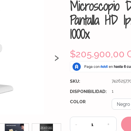
Microscopio D
Pantalla HD I
1000x
›
$205.900,00 
SKU:
74262577
DISPONIBILIDAD:
1
COLOR
-
+