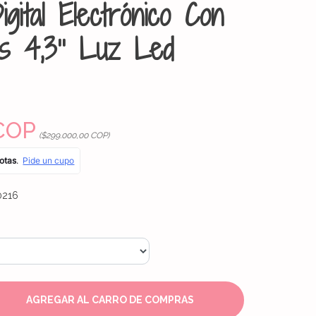
igital Electrónico Con
ps 4,3'' Luz Led
COP
($299.000,00 COP)
0216