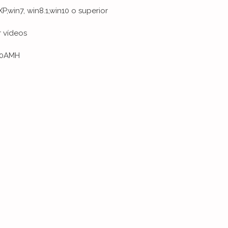
,win7, win8.1,win10 o superior
r vídeos
000AMH