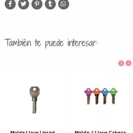
También te puede interesar:
‹
›
Molde Llave Lin19d
Molde / Llave Cabeza