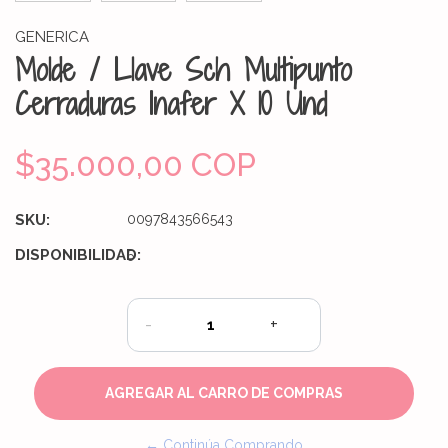
GENERICA
Molde / Llave Sch Multipunto
Cerraduras Inafer X 10 Und
$35.000,00 COP
SKU:
0097843566543
DISPONIBILIDAD:
5
-
+
← Continúa Comprando