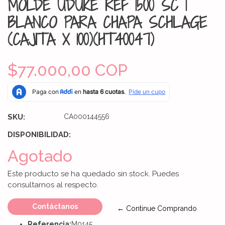
MOLDE UDUKE REF 1500 SC 1
BLANCO PARA CHAPA SCHLAGE
(CAJITA X 100)(HT40047)
$77.000,00 COP
SKU:
CA000144556
DISPONIBILIDAD:
Agotado
Este producto se ha quedado sin stock. Puedes
consultarnos al respecto.
Contáctanos
← Continue Comprando
Referencia:
M0145