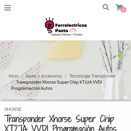
0
Inicio
llaves y accesorios
Tecnologia Transponder
Transponder Xhorse Super Chip XT27A VVDI
Programación Autos
XHORSE
Transponder Xhorse Super Chip
XT27A VVDI Programación Autos