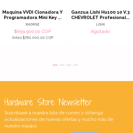
Maquina VVDI Clonadora Y
Ganzua Lishi Hu100 10 V.3
Programadora Mini Key ...
CHEVROLET Profesional...
XHORSE
LISHI
$699.900,00 COP
Agotado
Antes
$780.000,00 COP
Hardware Store Newsletter
Suscríbase a nuestra lista de correo y obtenga
actualizaciones de nuevas ofertas y mucho más de
nuestro equipo.