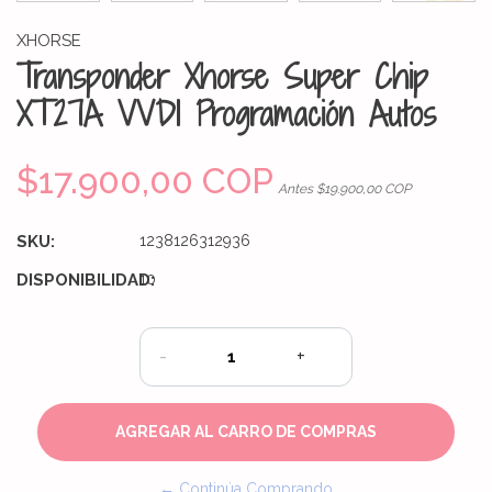
XHORSE
Transponder Xhorse Super Chip
XT27A VVDI Programación Autos
$17.900,00 COP
Antes $19.900,00 COP
SKU:
1238126312936
DISPONIBILIDAD:
10
-
+
← Continúa Comprando