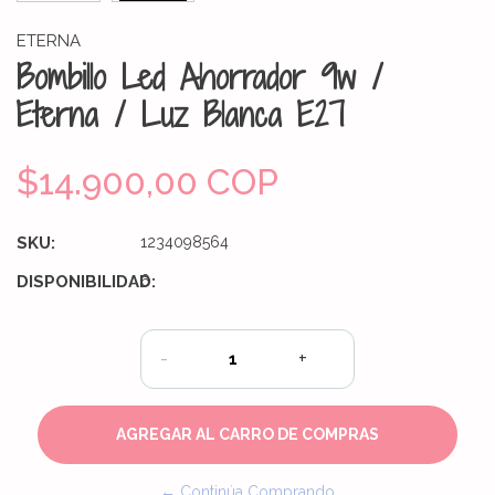
ETERNA
Bombillo Led Ahorrador 9w /
Eterna / Luz Blanca E27
$14.900,00 COP
SKU:
1234098564
DISPONIBILIDAD:
6
-
+
← Continúa Comprando