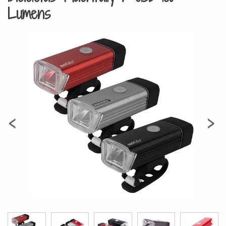
Lumens
‹
›