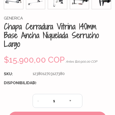
GENERICA
Chapa Cerradura Vitrina 140mm
Base Ancha Niquelada Serrucho
Largo
$15.900,00 COP
Antes $20.900,00 COP
SKU:
1238012703127380
DISPONIBILIDAD:
10
-
+