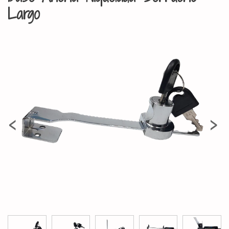
Largo
‹
›