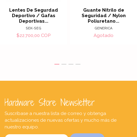
Lentes De Segurdad
Guante Nitrilo de
Deportivo / Gafas
Seguridad / Nylon
Deportivas...
Poliuretano...
SEK-SEG
GENERICA
$22.700,00 COP
Agotado
Hardware Store Newsletter
Suscríbase a nuestra lista de correo y obtenga
actualizaciones de nuevas ofertas y mucho más de
nuestro equipo.